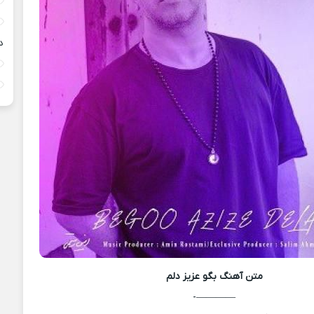
د
متن آهنگ
بگو عزیز دلم
————-