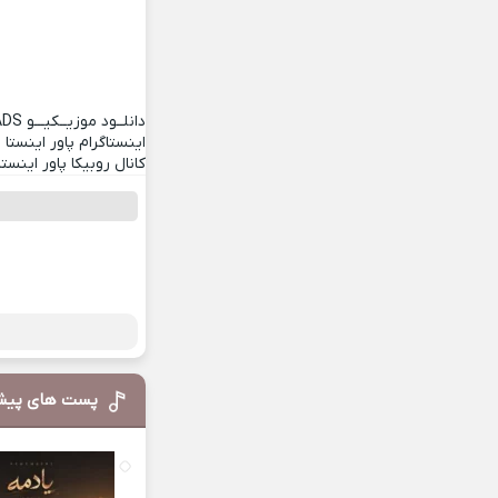
دانلــود موزیــکیـــو
ADS
اینستاگرام پاور اینستا
کانال روبیکا پاور اینستا
پست های پیش