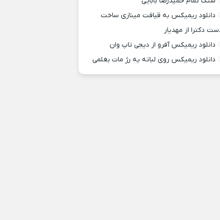
سنگ تمام حمیدرضا بابایی
دانلود ریمیکس به قیافت مینازی ساخت
ست دکترا از مهدیار
دانلود ریمیکس آفرو از ديجی تاپ وان
دانلود ریمیکس روی لباته یه رژ مات بغلمی