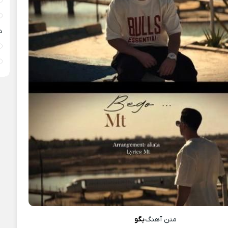
د
متن آهنگ
بگو