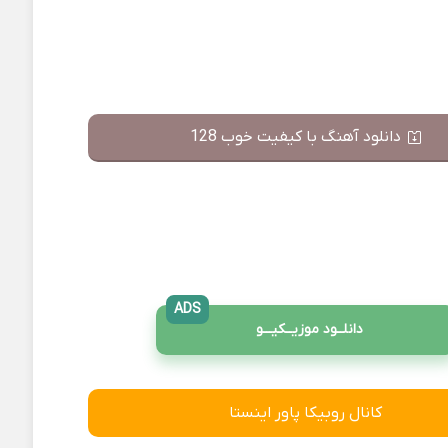
دانلود آهنگ با کیفیت خوب 128
ADS
دانلــود موزیــکیـــو
کانال روبیکا پاور اینستا