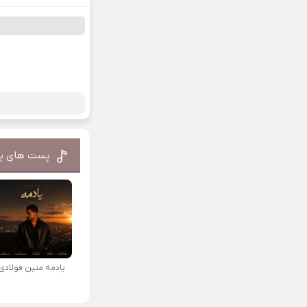
پست های پ
یادمه متین فولادی