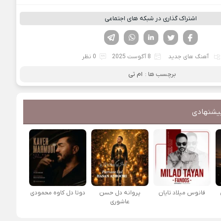
اشتراک گذاری در شبکه های اجتماعی
فیسوک
تویتر
لینکدین
واتساپ
تلگرام
آهنگ های جدید
8 آگوست 2025
0 نظر
برچسب ها :
ام تی
یشنهادی
فانوس میلاد تایان
پروانه دل حسن
دوتا دل کاوه محمودی
عاشوری