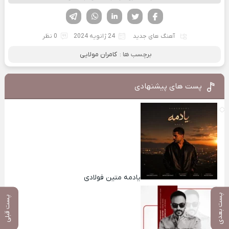
فیسوک
تویتر
لینکدین
واتساپ
تلگرام
آهنگ های جدید
24 ژانویه 2024
0 نظر
برچسب ها :
کامران مولایی
پست های پیشنهادی
یادمه متین فولادی
پست بعدی
پست قبلی