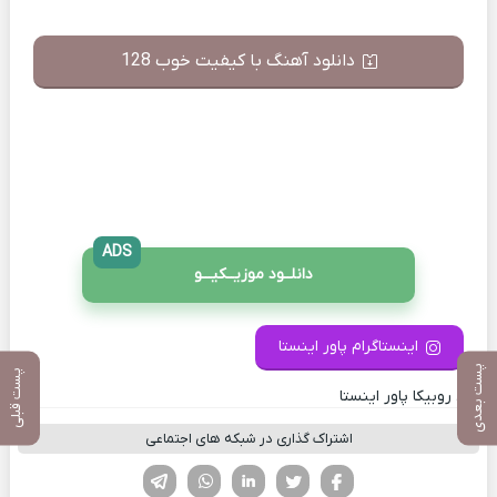
دانلود آهنگ با کیفیت خوب 128
ADS
دانلــود موزیــکیـــو
اینستاگرام پاور اینستا
پست بعدی
پست قبلی
کانال روبیکا پاور اینستا
اشتراک گذاری در شبکه های اجتماعی
فیسوک
تویتر
لینکدین
واتساپ
تلگرام