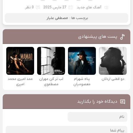
آهنگ های جدید
27 مارس 2025
0 نظر
برچسب ها :
مصطفی علیار
پست های پیشنهادی
دو قطبی اردلان
پناه شهرام
لب تر کن مهران
ممد امیری محمد
معصومیان
مصطفوی
امیری
دیدگاه خود را بگذارید