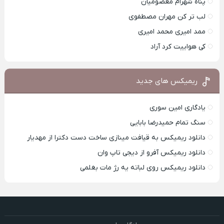
پناه شهرام معصومیان
لب تر کن مهران مصطفوی
ممد امیری محمد امیری
کی هواییت کرد آراد
ریمیکس های جدید
یادگاری امین سوری
سنگ تمام حمیدرضا بابایی
دانلود ریمیکس به قیافت مینازی ساخت دست دکترا از مهدیار
دانلود ریمیکس آفرو از ديجی تاپ وان
دانلود ریمیکس روی لباته یه رژ مات بغلمی