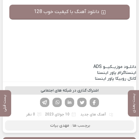
دانلود آهنگ با کیفیت خوب 128
دانلــود موزیــکیـــو
ADS
اینستاگرام پاور اینستا
کانال روبیکا پاور اینستا
اشتراک گذاری در شبکه های اجتماعی
پست بعدی
پست قبلی
فیسوک
تویتر
لینکدین
واتساپ
تلگرام
آهنگ های جدید
10 جولای 2023
0 نظر
برچسب ها :
مهدی بیات