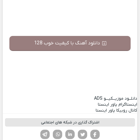
دانلود آهنگ با کیفیت خوب 128
دانلــود موزیــکیـــو
ADS
اینستاگرام پاور اینستا
کانال روبیکا پاور اینستا
اشتراک گذاری در شبکه های اجتماعی
فیسوک
تویتر
لینکدین
واتساپ
تلگرام