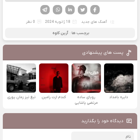
فیسوک
تویتر
لینکدین
واتساپ
تلگرام
آهنگ های جدید
18 ژانویه 2024
0 نظر
برچسب ها :
آرین کاوه
پست های پیشنهادی
دایره بامداد
رویای ساده
کندم ازت رامین
تیغ تیز زمان پوری
مرتضی پاشایی
دیدگاه خود را بگذارید