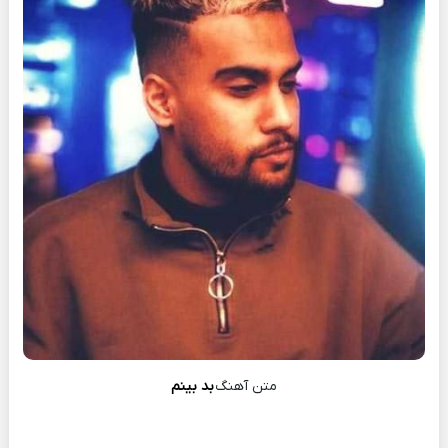
متن آهنگ
بد بینم