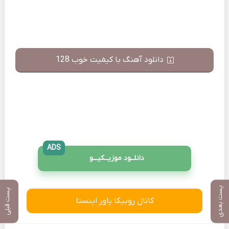
دانلود آهنگ با کیفیت خوب 128
ADS
دانلــود موزیــکیـــو
پست بعدی
پست قبلی
کانال روبیکا پاور اینستا