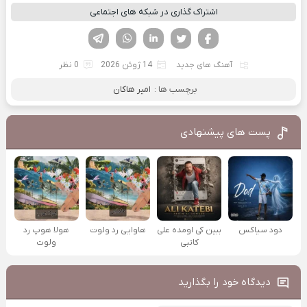
اشتراک گذاری در شبکه های اجتماعی
فیسوک
تویتر
لینکدین
واتساپ
تلگرام
آهنگ های جدید
14 ژوئن 2026
0 نظر
برچسب ها :
امیر هاکان
پست های پیشنهادی
دود سیاکس
ببین کی اومده علی
هاوایی رد ولوت
هولا هوپ رد
کاتبی
ولوت
دیدگاه خود را بگذارید