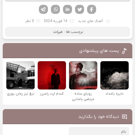
فیسوک
تویتر
لینکدین
واتساپ
تلگرام
آهنگ های جدید
16 فوریه 2024
0 نظر
برچسب ها :
میراث
پست های پیشنهادی
دایره بامداد
رویای ساده
کندم ازت رامین
تیغ تیز زمان پوری
مرتضی پاشایی
دیدگاه خود را بگذارید