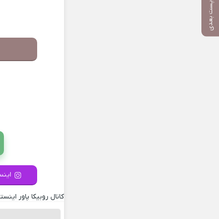
پست بعدی
اینست
کانال روبیکا پاور اینستا