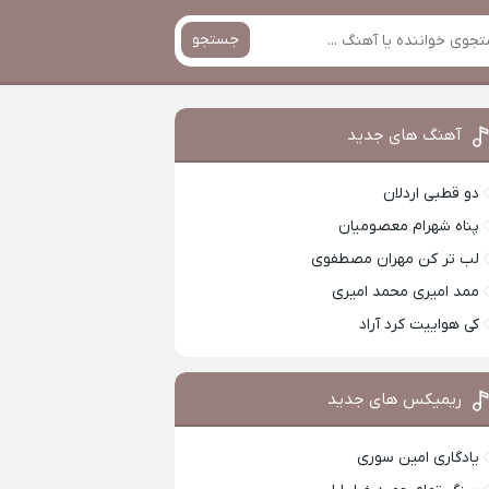
جستجو
آهنگ های جدید
دو قطبی اردلان
پناه شهرام معصومیان
لب تر کن مهران مصطفوی
ممد امیری محمد امیری
کی هواییت کرد آراد
ریمیکس های جدید
یادگاری امین سوری