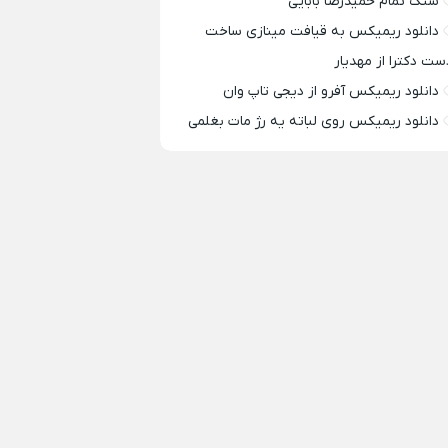
سنگ تمام حمیدرضا بابایی
دانلود ریمیکس به قیافت مینازی ساخت
ست دکترا از مهدیار
دانلود ریمیکس آفرو از ديجی تاپ وان
دانلود ریمیکس روی لباته یه رژ مات بغلمی