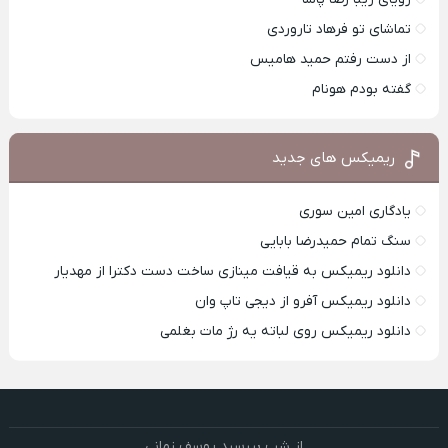
تماشای تو فرهاد تاروردی
از دست رفتم حمید هامیس
گفته بودم هونام
ریمیکس های جدید
یادگاری امین سوری
سنگ تمام حمیدرضا بابایی
دانلود ریمیکس به قیافت مینازی ساخت دست دکترا از مهدیار
دانلود ریمیکس آفرو از ديجی تاپ وان
دانلود ریمیکس روی لباته یه رژ مات بغلمی
از شب بپرسید یوسف زمانی