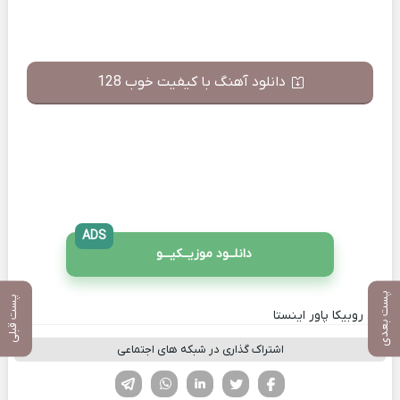
دانلود آهنگ با کیفیت خوب 128
ADS
دانلــود موزیــکیـــو
پست بعدی
پست قبلی
کانال روبیکا پاور اینستا
اشتراک گذاری در شبکه های اجتماعی
فیسوک
تویتر
لینکدین
واتساپ
تلگرام