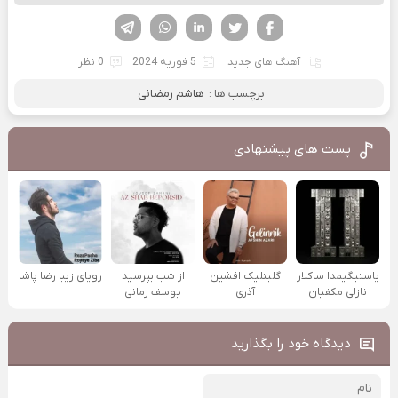
فیسوک
تویتر
لینکدین
واتساپ
تلگرام
آهنگ های جدید
5 فوریه 2024
0 نظر
برچسب ها :
هاشم رمضانی
پست های پیشنهادی
یاستیگیمدا ساکلار
گلینلیک افشین
از شب بپرسید
رویای زیبا رضا پاشا
نازلی مکفیان
آذری
یوسف زمانی
دیدگاه خود را بگذارید