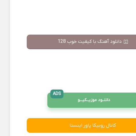
دانلود آهنگ با کیفیت خوب 128
ADS
دانلــود موزیــکیـــو
کانال روبیکا پاور اینستا