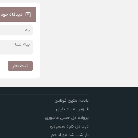
دیدگاه خود ر
ثبت نظر
یادمه متین فولادی
فانوس میلاد تایان
پروانه دل حسن عاشوری
دوتا دل کاوه محمودی
باز شب شد مهراد جم