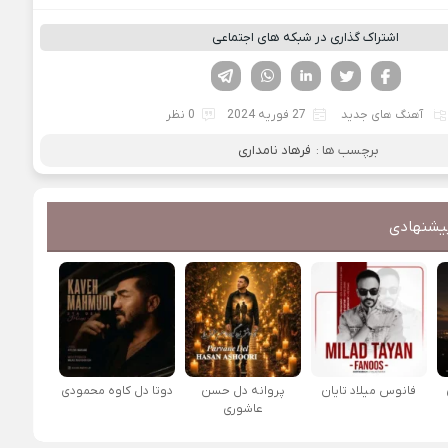
اشتراک گذاری در شبکه های اجتماعی
فیسوک
تویتر
لینکدین
واتساپ
تلگرام
آهنگ های جدید
27 فوریه 2024
0 نظر
برچسب ها :
فرهاد نامداری
یشنهادی
فانوس میلاد تایان
پروانه دل حسن
دوتا دل کاوه محمودی
عاشوری