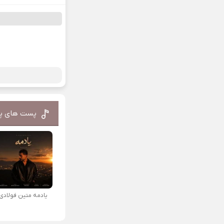
پست های پ
یادمه متین فولادی