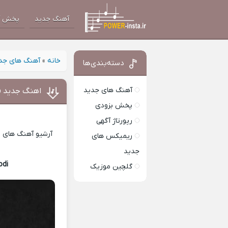
آهنگ جدید
پخش آ
خانه
»
آهنگ های جد
دسته‌بندی‌ها
آهنگ های جدید
اهنگ جدید فر
پخش بزودی
رپورتاژ آگهی
آرشیو آهنگ های ای
ریمیکس های
جدید
odi
Download Music
گلچین موزیک