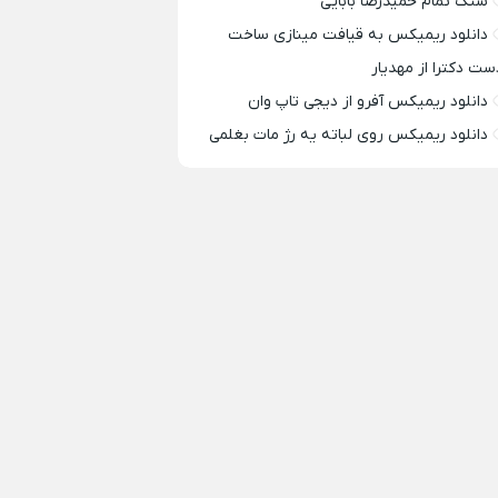
سنگ تمام حمیدرضا بابایی
دانلود ریمیکس به قیافت مینازی ساخت
ست دکترا از مهدیار
دانلود ریمیکس آفرو از ديجی تاپ وان
دانلود ریمیکس روی لباته یه رژ مات بغلمی