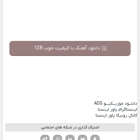
دانلود آهنگ با کیفیت خوب 128
دانلــود موزیــکیـــو
ADS
اینستاگرام پاور اینستا
کانال روبیکا پاور اینستا
اشتراک گذاری در شبکه های اجتماعی
فیسوک
تویتر
لینکدین
واتساپ
تلگرام