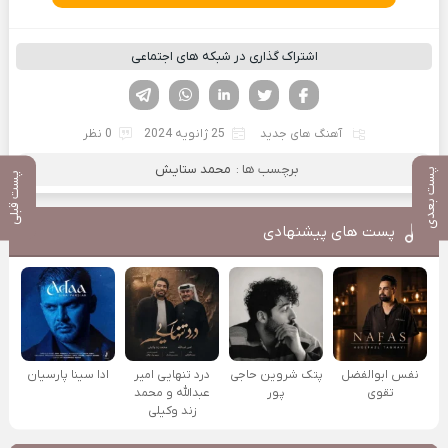
اشتراک گذاری در شبکه های اجتماعی
فیسوک
تویتر
لینکدین
واتساپ
تلگرام
آهنگ های جدید
25 ژانویه 2024
0 نظر
برچسب ها :
محمد ستایش
پست بعدی
پست قبلی
پست های پیشنهادی
نفس ابوالفضل
پتک شروین حاجی
درد تنهایی امیر
ادا سینا پارسیان
تقوی
پور
عبدالله و محمد
زند وکیلی