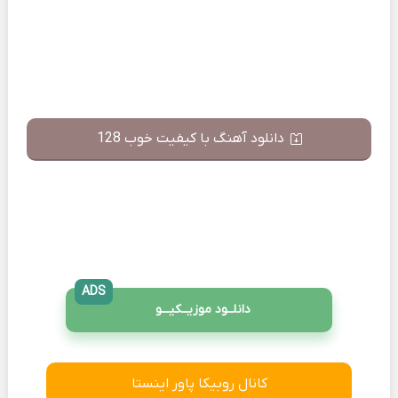
دانلود آهنگ با کیفیت خوب 128
ADS
دانلــود موزیــکیـــو
کانال روبیکا پاور اینستا