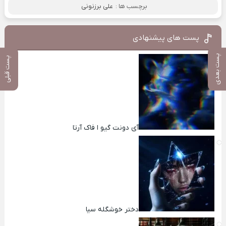
برچسب ها :
علی برزنونی
پست های پیشنهادی
پست بعدی
پست قبلی
آی دونت گیو ا فاک آرتا
دختر خوشگله سیا