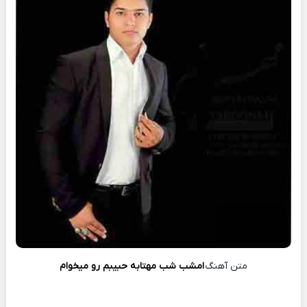
متن آهنگ
امشب شب مهتابه حبیبم رو میخوام