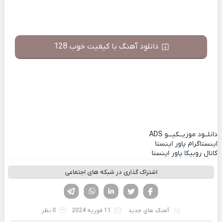
دانلود آهنگ با کیفیت خوب 128
دانلــود موزیــکیـــو
ADS
اینستاگرام پاور اینستا
کانال روبیکا پاور اینستا
اشتراک گذاری در شبکه های اجتماعی
فیسوک
تویتر
لینکدین
واتساپ
تلگرام
آهنگ های جدید
11 فوریه 2024
0 نظر