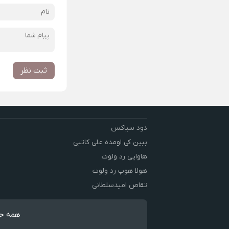
ثبت نظر
دود سیاکس
ببین کی اومده علی کاتبی
هاوایی رد ولوت
هولا هوپ رد ولوت
تقاص امیدسلطانی
همه حق