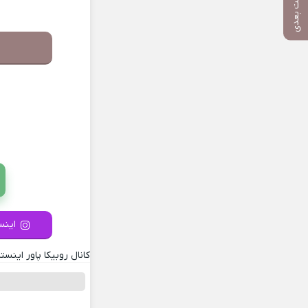
پست بعدی
اینست
کانال روبیکا پاور اینستا