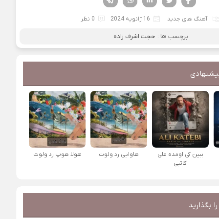
آهنگ های جدید
16 ژانویه 2024
0 نظر
برچسب ها :
حجت اشرف زاده
یشنهادی
ببین کی اومده علی
هاوایی رد ولوت
هولا هوپ رد ولوت
کاتبی
ا بگذارید