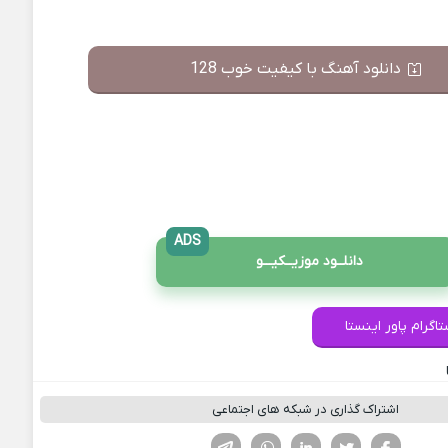
دانلود آهنگ با کیفیت خوب 128
ADS
دانلــود موزیــکیـــو
اگرام پاور اینستا
اشتراک گذاری در شبکه های اجتماعی
فیسوک
تویتر
لینکدین
واتساپ
تلگرام