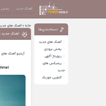
آهنگ جدید
پخش آ
خانه
»
آهنگ های جدید
دسته‌بندی‌ها
اهنگ جدید ح
آهنگ های جدید
پخش بزودی
آرشیو آهنگ های ای
رپورتاژ آگهی
ریمیکس های
shmat
Download Music
جدید
گلچین موزیک