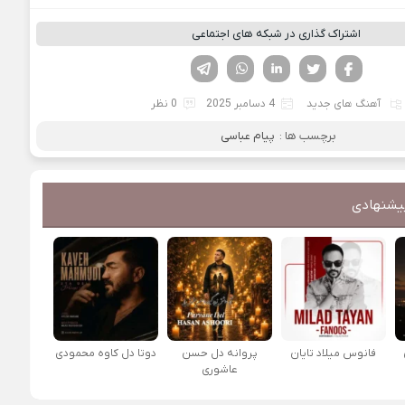
اشتراک گذاری در شبکه های اجتماعی
فیسوک
تویتر
لینکدین
واتساپ
تلگرام
آهنگ های جدید
4 دسامبر 2025
0 نظر
برچسب ها :
پیام عباسی
یشنهادی
فانوس میلاد تایان
پروانه دل حسن
دوتا دل کاوه محمودی
عاشوری