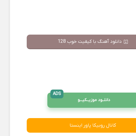
دانلود آهنگ با کیفیت خوب 128
ADS
دانلــود موزیــکیـــو
کانال روبیکا پاور اینستا