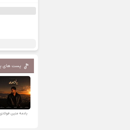
پست های پ
یادمه متین فولادی