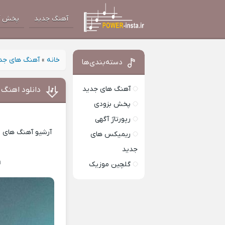
آهنگ جدید
پخش آ
خانه
»
آهنگ های جد
دسته‌بندی‌ها
آهنگ های جدید
دانلود اهنگ
پخش بزودی
رپورتاژ آگهی
آرشیو آهنگ های ای
ریمیکس های
جدید
h
Download Music
گلچین موزیک