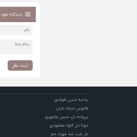
دیدگاه خود ر
ثبت نظر
یادمه متین فولادی
فانوس میلاد تایان
پروانه دل حسن عاشوری
دوتا دل کاوه محمودی
باز شب شد مهراد جم