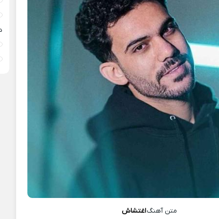
د
متن آهنگ
اغتشاش