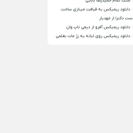
سنگ تمام حمیدرضا بابایی
دانلود ریمیکس به قیافت مینازی ساخت
ست دکترا از مهدیار
دانلود ریمیکس آفرو از ديجی تاپ وان
دانلود ریمیکس روی لباته یه رژ مات بغلمی