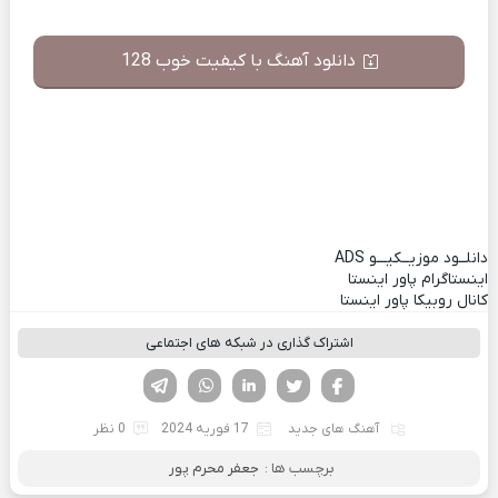
دانلود آهنگ با کیفیت خوب 128
دانلــود موزیــکیـــو
ADS
اینستاگرام پاور اینستا
کانال روبیکا پاور اینستا
اشتراک گذاری در شبکه های اجتماعی
فیسوک
تویتر
لینکدین
واتساپ
تلگرام
آهنگ های جدید
17 فوریه 2024
0 نظر
برچسب ها :
جعفر محرم پور