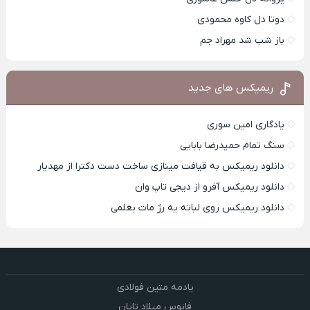
دوتا دل کاوه محمودی
باز شب شد مهراد جم
ریمیکس های جدید
یادگاری امین سوری
سنگ تمام حمیدرضا بابایی
دانلود ریمیکس به قیافت مینازی ساخت دست دکترا از مهدیار
دانلود ریمیکس آفرو از ديجی تاپ وان
دانلود ریمیکس روی لباته یه رژ مات بغلمی
یادمه متین فولادی
فانوس میلاد تایان