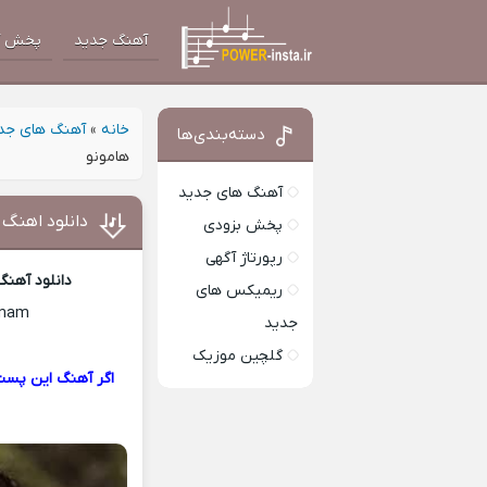
آهنگ جدید
پخش آ
خانه
»
آهنگ های جد
دسته‌بندی‌ها
هامونو
آهنگ های جدید
دانلود اهنگ 
پخش بزودی
رپورتاژ آگهی
دانلود آهنگ
ریمیکس های
anam
جدید
گلچین موزیک
اگر آهنگ این پست