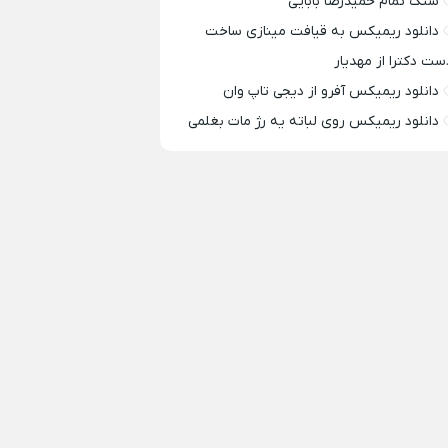
سنگ تمام حمیدرضا بابایی
دانلود ریمیکس به قیافت مینازی ساخت
ست دکترا از مهدیار
دانلود ریمیکس آفرو از ديجی تاپ وان
دانلود ریمیکس روی لباته یه رژ مات بغلمی