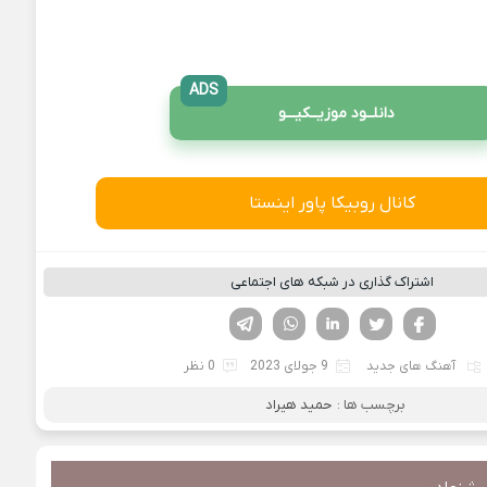
ADS
دانلــود موزیــکیـــو
کانال روبیکا پاور اینستا
اشتراک گذاری در شبکه های اجتماعی
فیسوک
تویتر
لینکدین
واتساپ
تلگرام
آهنگ های جدید
9 جولای 2023
0 نظر
برچسب ها :
حمید هیراد