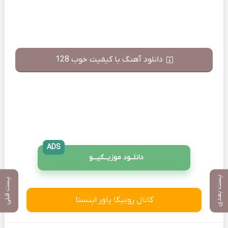
دانلود آهنگ با کیفیت خوب 128
ADS
دانلــود موزیــکیـــو
پست بعدی
پست قبلی
کانال روبیکا پاور اینستا