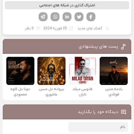
اشتراک گذاری در شبکه های اجتماعی
فیسوک
تویتر
لینکدین
واتساپ
تلگرام
آهنگ های جدید
25 فوریه 2024
0 نظر
پست های پیشنهادی
یادمه متین
فانوس میلاد
پروانه دل حسن
دوتا دل کاوه
فولادی
تایان
عاشوری
محمودی
دیدگاه خود را بگذارید