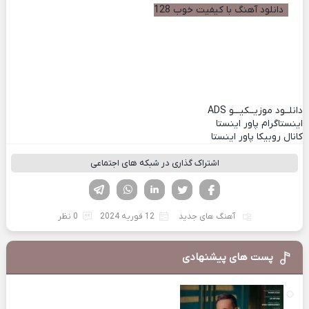
دانلود آهنگ با کیفیت خوب 128
دانلــود موزیــکیـــو
ADS
اینستاگرام پاور اینستا
کانال روبیکا پاور اینستا
اشتراک گذاری در شبکه های اجتماعی
فیسوک
تویتر
لینکدین
واتساپ
تلگرام
آهنگ های جدید
12 فوریه 2024
0 نظر
پست های پیشنهادی