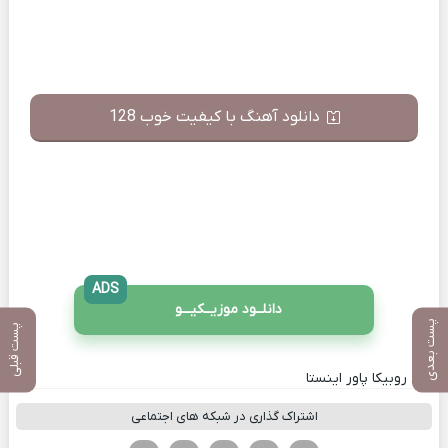
دانلود آهنگ با کیفیت خوب 128
ADS
دانلــود موزیــکیـــو
پست بعدی
پست قبلی
کانال روبیکا پاور اینستا
اشتراک گذاری در شبکه های اجتماعی