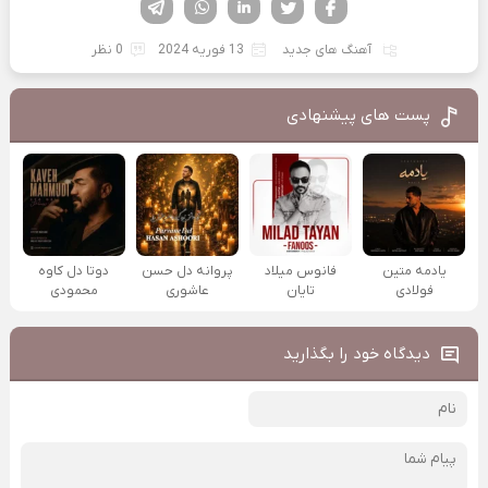
فیسوک
تویتر
لینکدین
واتساپ
تلگرام
آهنگ های جدید
13 فوریه 2024
0 نظر
پست های پیشنهادی
یادمه متین
فانوس میلاد
پروانه دل حسن
دوتا دل کاوه
فولادی
تایان
عاشوری
محمودی
دیدگاه خود را بگذارید