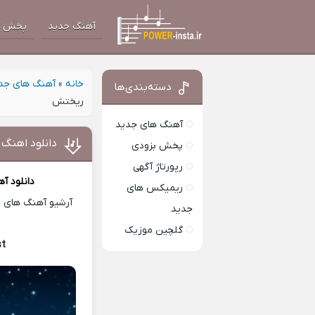
آهنگ جدید
پخش آ
خانه
»
آهنگ های جد
دسته‌بندی‌ها
ریختش
آهنگ های جدید
دانلود اهن
پخش بزودی
رپورتاژ آگهی
دانلود آ
ریمیکس های
آرشیو آهنگ های ای
جدید
گلچین موزیک
st
Download Music