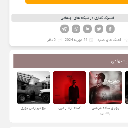
اشتراک گذاری در شبکه های اجتماعی
فیسوک
تویتر
لینکدین
واتساپ
تلگرام
آهنگ های جدید
26 فوریه 2024
0 نظر
یشنهادی
رویای ساده مرتضی
کندم ازت رامین
تیغ تیز زمان پوری
پاشایی