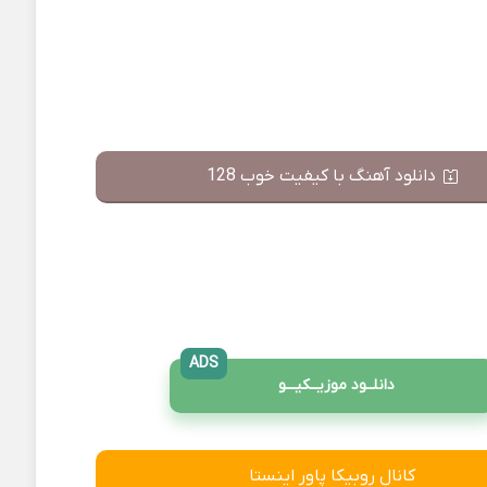
دانلود آهنگ با کیفیت خوب 128
ADS
دانلــود موزیــکیـــو
کانال روبیکا پاور اینستا