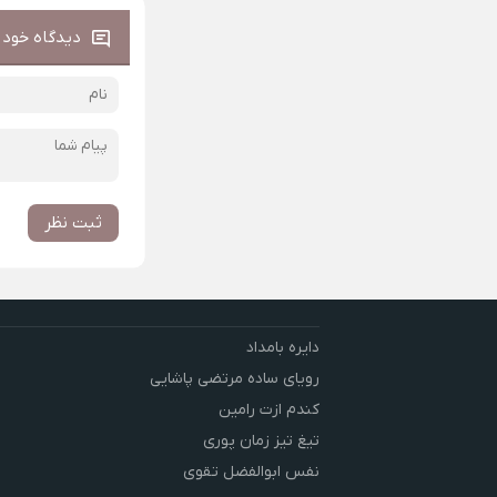
دیدگاه خود ر
ثبت نظر
دایره بامداد
رویای ساده مرتضی پاشایی
کندم ازت رامین
تیغ تیز زمان پوری
نفس ابوالفضل تقوی