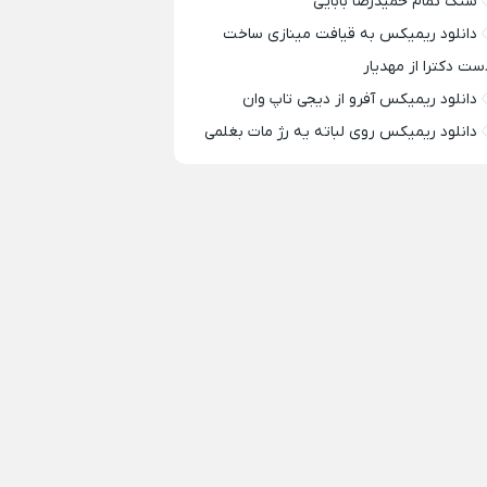
سنگ تمام حمیدرضا بابایی
دانلود ریمیکس به قیافت مینازی ساخت
ست دکترا از مهدیار
دانلود ریمیکس آفرو از ديجی تاپ وان
دانلود ریمیکس روی لباته یه رژ مات بغلمی