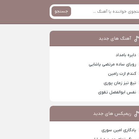
جستجو
آهنگ های جدید
دایره بامداد
رویای ساده مرتضی پاشایی
کندم ازت رامین
تیغ تیز زمان پوری
نفس ابوالفضل تقوی
ریمیکس های جدید
یادگاری امین سوری