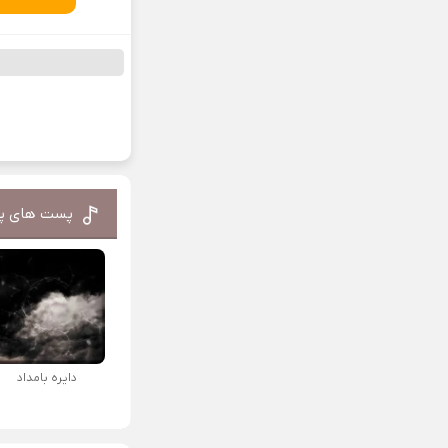
پست های پ
دایره بامداد