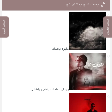
پست های پیشنهادی
پست بعدی
پست قبلی
دایره بامداد
رویای ساده مرتضی پاشایی