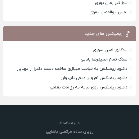
تیغ تیز زمان پوری
نفس ابوالفضل تقوی
ریمیکس های جدید
یادگاری امین سوری
سنگ تمام حمیدرضا بابایی
دانلود ریمیکس به قیافت مینازی ساخت دست دکترا از مهدیار
دانلود ریمیکس آفرو از ديجی تاپ وان
دانلود ریمیکس روی لباته یه رژ مات بغلمی
دایره بامداد
رویای ساده مرتضی پاشایی