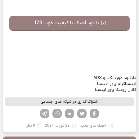
دانلود آهنگ با کیفیت خوب 128
دانلــود موزیــکیـــو
ADS
اینستاگرام پاور اینستا
کانال روبیکا پاور اینستا
اشتراک گذاری در شبکه های اجتماعی
فیسوک
تویتر
لینکدین
واتساپ
تلگرام
آهنگ های جدید
22 فوریه 2024
0 نظر