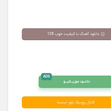
دانلود آهنگ با کیفیت خوب 128
ADS
دانلــود موزیــکیـــو
کانال روبیکا پاور اینستا