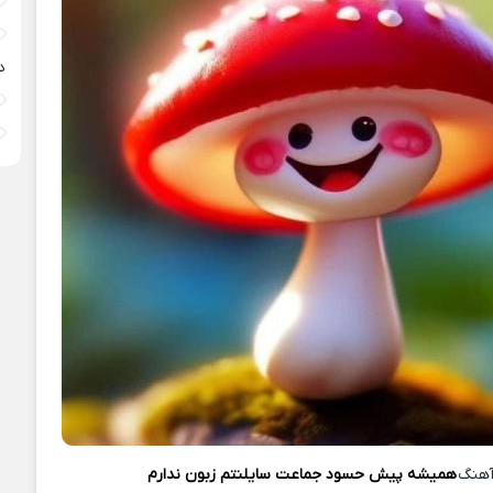
د
آهنگ
همیشه پیش حسود جماعت سایلنتم زبون ندارم