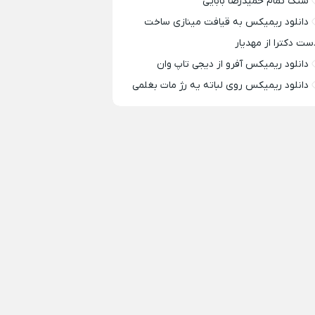
سنگ تمام حمیدرضا بابایی
دانلود ریمیکس به قیافت مینازی ساخت
ست دکترا از مهدیار
دانلود ریمیکس آفرو از ديجی تاپ وان
دانلود ریمیکس روی لباته یه رژ مات بغلمی