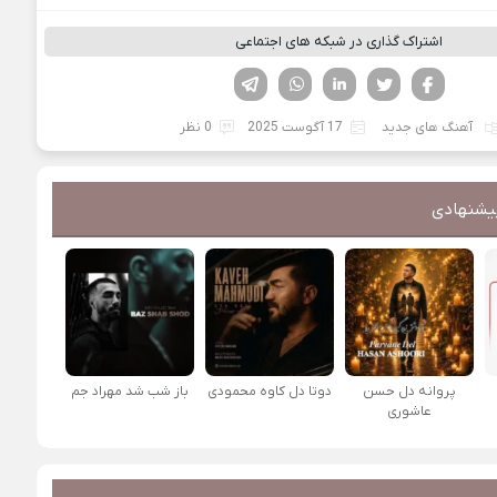
اشتراک گذاری در شبکه های اجتماعی
فیسوک
تویتر
لینکدین
واتساپ
تلگرام
آهنگ های جدید
17 آگوست 2025
0 نظر
یشنهادی
پروانه دل حسن
دوتا دل کاوه محمودی
باز شب شد مهراد جم
عاشوری