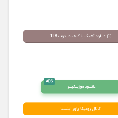
دانلود آهنگ با کیفیت خوب 128
ADS
دانلــود موزیــکیـــو
کانال روبیکا پاور اینستا