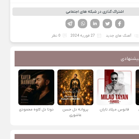
اشتراک گذاری در شبکه های اجتماعی
فیسوک
تویتر
لینکدین
واتساپ
تلگرام
آهنگ های جدید
27 فوریه 2024
0 نظر
یشنهادی
فانوس میلاد تایان
پروانه دل حسن
دوتا دل کاوه محمودی
عاشوری