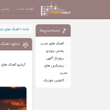
آهنگ جدید
پخش آ
خانه
»
آهنگ های جد
دسته‌بندی‌ها
آهنگ های جدید
دانلود اهنگ 
پخش بزودی
رپورتاژ آگهی
آرشیو آهنگ های ای
ریمیکس های
جدید
گلچین موزیک