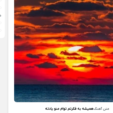
د
متن آهنگ
همیشه به فکرتم توام منو یادته