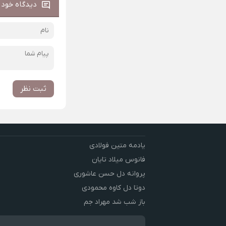
دیدگاه خود ر
ثبت نظر
یادمه متین فولادی
فانوس میلاد تایان
پروانه دل حسن عاشوری
دوتا دل کاوه محمودی
باز شب شد مهراد جم