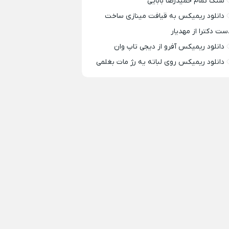
سنگ تمام حمیدرضا بابایی
دانلود ریمیکس به قیافت مینازی ساخت
ست دکترا از مهدیار
دانلود ریمیکس آفرو از ديجی تاپ وان
دانلود ریمیکس روی لباته یه رژ مات بغلمی