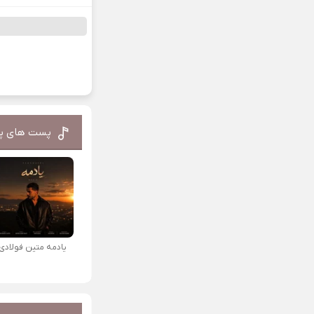
پست های پ
یادمه متین فولادی