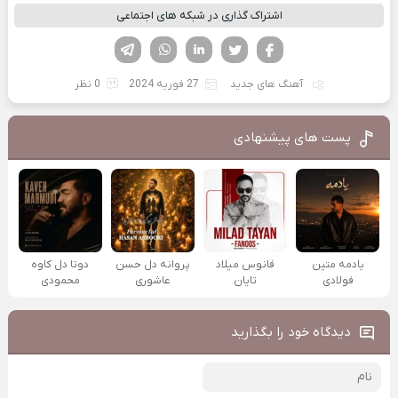
اشتراک گذاری در شبکه های اجتماعی
فیسوک
تویتر
لینکدین
واتساپ
تلگرام
آهنگ های جدید
27 فوریه 2024
0 نظر
پست های پیشنهادی
یادمه متین
فانوس میلاد
پروانه دل حسن
دوتا دل کاوه
فولادی
تایان
عاشوری
محمودی
دیدگاه خود را بگذارید