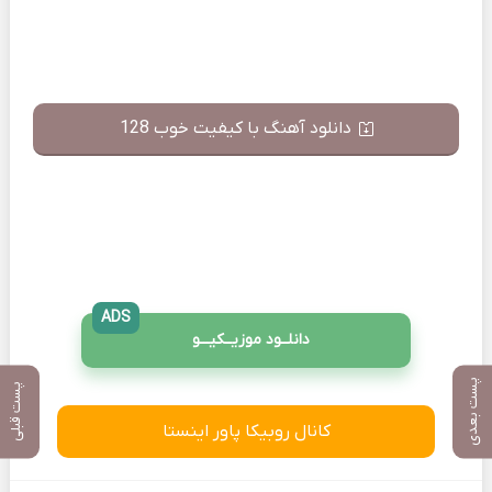
دانلود آهنگ با کیفیت خوب 128
ADS
دانلــود موزیــکیـــو
پست بعدی
پست قبلی
کانال روبیکا پاور اینستا