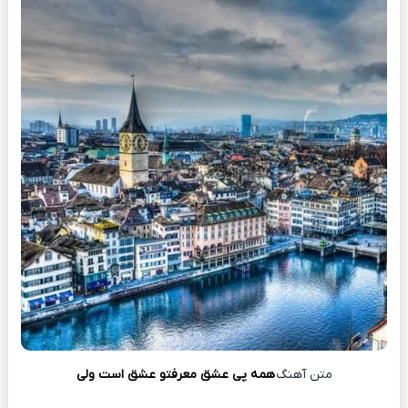
متن آهنگ
همه پی عشق معرفتو عشق است ولی