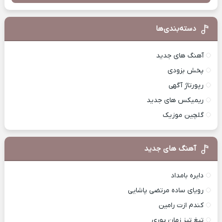
دسته‌بندی‌ها
آهنگ های جدید
پخش بزودی
رپورتاژ آگهی
ریمیکس های جدید
گلچین موزیک
آهنگ های جدید
دایره بامداد
رویای ساده مرتضی پاشایی
کندم ازت رامین
تیغ تیز زمان پوری