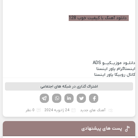
دانلود آهنگ با کیفیت خوب 128
دانلــود موزیــکیـــو
ADS
اینستاگرام پاور اینستا
کانال روبیکا پاور اینستا
اشتراک گذاری در شبکه های اجتماعی
فیسوک
تویتر
لینکدین
واتساپ
تلگرام
آهنگ های جدید
24 ژانویه 2024
0 نظر
پست های پیشنهادی