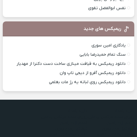
نفس ابوالفضل تقوی
ریمیکس های جدید
یادگاری امین سوری
سنگ تمام حمیدرضا بابایی
دانلود ریمیکس به قیافت مینازی ساخت دست دکترا از مهدیار
دانلود ریمیکس آفرو از ديجی تاپ وان
دانلود ریمیکس روی لباته یه رژ مات بغلمی
دایره بامداد
دایره بامداد
رویای ساده مرتضی پاشایی
رویای ساده مرتضی پاشایی
کندم ازت رامین
کندم ازت رامین
تیغ تیز زمان پوری
تیغ تیز زمان پوری
نفس ابوالفضل تقوی
نفس ابوالفضل تقوی