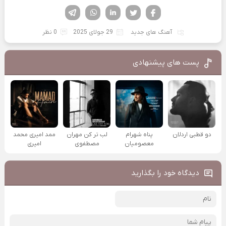
فیسوک
تویتر
لینکدین
واتساپ
تلگرام
آهنگ های جدید
29 جولای 2025
0 نظر
پست های پیشنهادی
دو قطبی اردلان
پناه شهرام
لب تر کن مهران
ممد امیری محمد
معصومیان
مصطفوی
امیری
دیدگاه خود را بگذارید