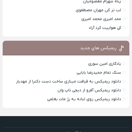
پناه شهرام معصومیان
لب تر کن مهران مصطفوی
ممد امیری محمد امیری
کی هواییت کرد آراد
ریمیکس های جدید
یادگاری امین سوری
سنگ تمام حمیدرضا بابایی
دانلود ریمیکس به قیافت مینازی ساخت دست دکترا از مهدیار
دانلود ریمیکس آفرو از ديجی تاپ وان
دانلود ریمیکس روی لباته یه رژ مات بغلمی