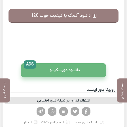
دانلود آهنگ با کیفیت خوب 128
ADS
دانلــود موزیــکیـــو
پست بعدی
پست قبلی
کانال روبیکا پاور اینستا
اشتراک گذاری در شبکه های اجتماعی
فیسوک
تویتر
لینکدین
واتساپ
تلگرام
آهنگ های جدید
3 سپتامبر 2025
0 نظر