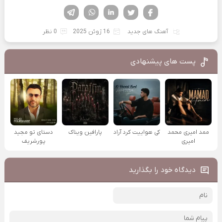
فیسوک
تویتر
لینکدین
واتساپ
تلگرام
آهنگ های جدید
16 ژوئن 2025
0 نظر
پست های پیشنهادی
ممد امیری محمد
کی هواییت کرد آراد
پارافین ویناک
دستای تو مجید
امیری
پورشریف
دیدگاه خود را بگذارید