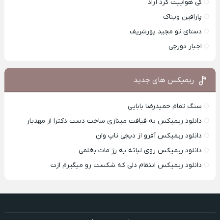
کی هواییت کرد آراد
پارافین ویناک
دستای تو مجید پورشریف
اجبار دورچی
ریمیکس های جدید
سنگ تمام حمیدرضا بابایی
دانلود ریمیکس به قیافت مینازی ساخت دست دکترا از مهدیار
دانلود ریمیکس آفرو از ديجی تاپ وان
دانلود ریمیکس روی لباته یه رژ مات بغلمی
دانلود ریمیکس انتقام دلی که شکست رو میگیرم ازت