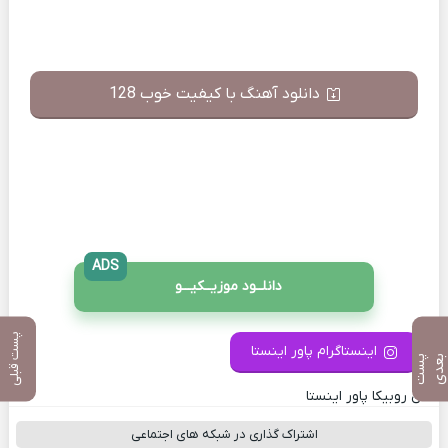
دانلود آهنگ با کیفیت خوب 128
ADS
دانلــود موزیــکیـــو
پست قبلی
اینستاگرام پاور اینستا
پ
س
ت
ب
ع
د
کانال روبیکا پاور اینستا
اشتراک گذاری در شبکه های اجتماعی