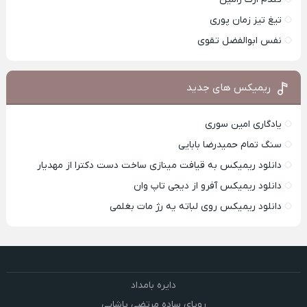
تیغ تیز زمان پوری
نفس ابوالفضل تقوی
ریمیکس های جدید
یادگاری امین سوری
سنگ تمام حمیدرضا بابایی
دانلود ریمیکس به قیافت مینازی ساخت دست دکترا از مهدیار
دانلود ریمیکس آفرو از ديجی تاپ وان
دانلود ریمیکس روی لباته یه رژ مات بغلمی
دایره بامداد
رویای ساده مرتضی پاشایی