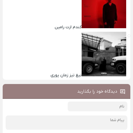
کندم ازت رامین
تیغ تیز زمان پوری
دیدگاه خود را بگذارید