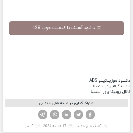
دانلود آهنگ با کیفیت خوب 128
دانلــود موزیــکیـــو
ADS
اینستاگرام پاور اینستا
کانال روبیکا پاور اینستا
اشتراک گذاری در شبکه های اجتماعی
فیسوک
تویتر
لینکدین
واتساپ
تلگرام
آهنگ های جدید
17 فوریه 2024
0 نظر