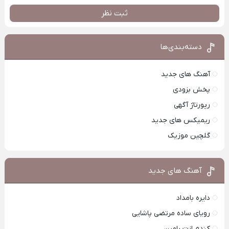
ثبت نظر
دسته‌بندی‌ها
آهنگ های جدید
پخش بزودی
رپورتاژ آگهی
ریمیکس های جدید
گلچین موزیک
آهنگ های جدید
دایره بامداد
رویای ساده مرتضی پاشایی
کندم ازت رامین