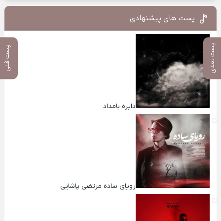
پست های پیشنهادی
پست بعدی
پست قبلی
دایره بامداد
رویای ساده مرتضی پاشایی