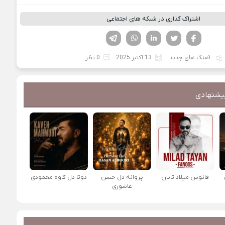
اشتراک گذاری در شبکه های اجتماعی
فیسوک
تویتر
لینکدین
واتساپ
تلگرام
آهنگ های جدید
13 اکتبر 2025
0 نظر
یشنهادی
فانوس میلاد تایان
پروانه دل حسن
دوتا دل کاوه محمودی
عاشوری