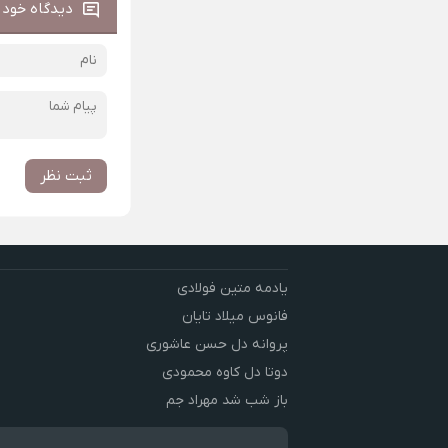
دیدگاه خود ر
ثبت نظر
یادمه متین فولادی
فانوس میلاد تایان
پروانه دل حسن عاشوری
دوتا دل کاوه محمودی
باز شب شد مهراد جم