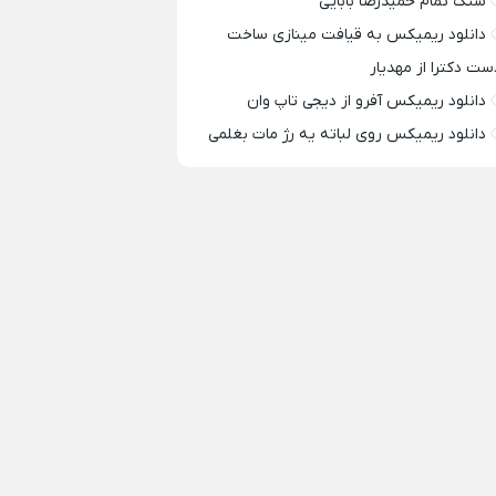
سنگ تمام حمیدرضا بابایی
دانلود ریمیکس به قیافت مینازی ساخت
ست دکترا از مهدیار
دانلود ریمیکس آفرو از ديجی تاپ وان
دانلود ریمیکس روی لباته یه رژ مات بغلمی