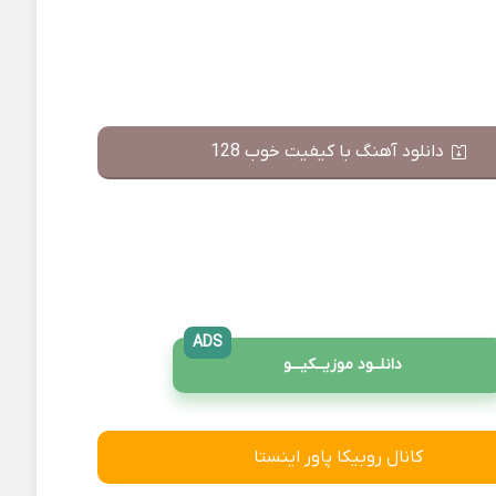
دانلود آهنگ با کیفیت خوب 128
ADS
دانلــود موزیــکیـــو
کانال روبیکا پاور اینستا