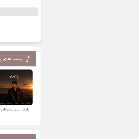
پست های پ
یادمه متین فولادی