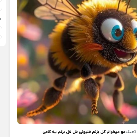
د
آهنگ
مو ميخوام گل بزنم قلیونی قل قل بزنم یه کامی