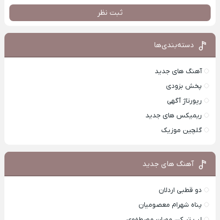
ثبت نظر
دسته‌بندی‌ها
آهنگ های جدید
پخش بزودی
رپورتاژ آگهی
ریمیکس های جدید
گلچین موزیک
آهنگ های جدید
دو قطبی اردلان
پناه شهرام معصومیان
لب تر کن مهران مصطفوی