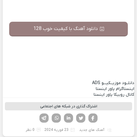
دانلود آهنگ با کیفیت خوب 128
دانلــود موزیــکیـــو
ADS
اینستاگرام پاور اینستا
کانال روبیکا پاور اینستا
اشتراک گذاری در شبکه های اجتماعی
فیسوک
تویتر
لینکدین
واتساپ
تلگرام
آهنگ های جدید
23 فوریه 2024
0 نظر