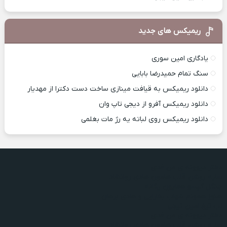
ریمیکس های جدید
یادگاری امین سوری
سنگ تمام حمیدرضا بابایی
دانلود ریمیکس به قیافت مینازی ساخت دست دکترا از مهدیار
دانلود ریمیکس آفرو از ديجی تاپ وان
دانلود ریمیکس روی لباته یه رژ مات بغلمی
دختر دیوونه ی من فدی
سایه روشن قلب هامون هادی روانشاد
جنگل گیسو همایون یگانه
هنوز همونم شهاب بخارایی و هادی برهان
لب تیغ امین تیجی
دختر دیوونه ی من فدی
سایه روشن قلب هامون هادی روانشاد