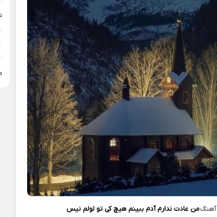
د
م
آهنگ
من عادت ندارم آدم ببینم هیچ کی تو لولم نیس