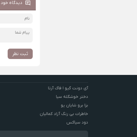
دیدگاه خود ر
ثبت نظر
آی دونت گیو ا فاک آرتا
دختر خوشگله سیا
بزا برو شایان یو
خاطرات بی رنگ آزاد کمالیان
دود سیاکس