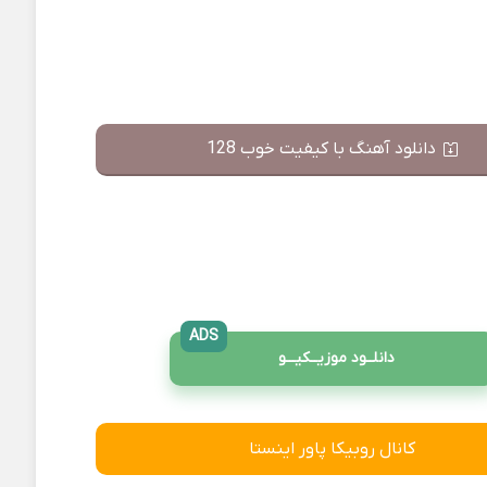
دانلود آهنگ با کیفیت خوب 128
ADS
دانلــود موزیــکیـــو
کانال روبیکا پاور اینستا