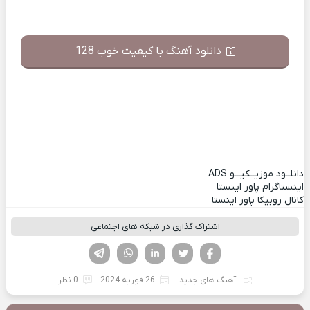
دانلود آهنگ با کیفیت خوب 128
دانلــود موزیــکیـــو
ADS
اینستاگرام پاور اینستا
کانال روبیکا پاور اینستا
اشتراک گذاری در شبکه های اجتماعی
فیسوک
تویتر
لینکدین
واتساپ
تلگرام
آهنگ های جدید
26 فوریه 2024
0 نظر