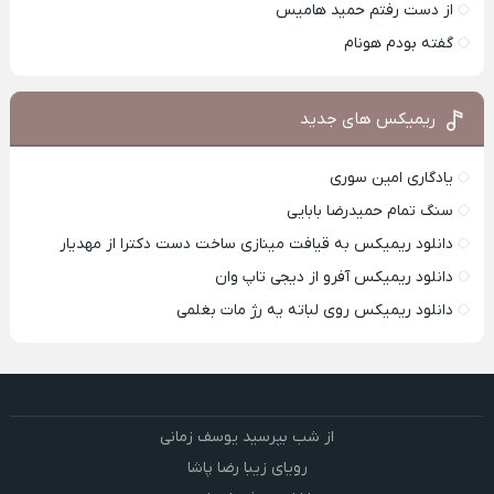
از دست رفتم حمید هامیس
گفته بودم هونام
ریمیکس های جدید
یادگاری امین سوری
سنگ تمام حمیدرضا بابایی
دانلود ریمیکس به قیافت مینازی ساخت دست دکترا از مهدیار
دانلود ریمیکس آفرو از ديجی تاپ وان
دانلود ریمیکس روی لباته یه رژ مات بغلمی
از شب بپرسید یوسف زمانی
رویای زیبا رضا پاشا