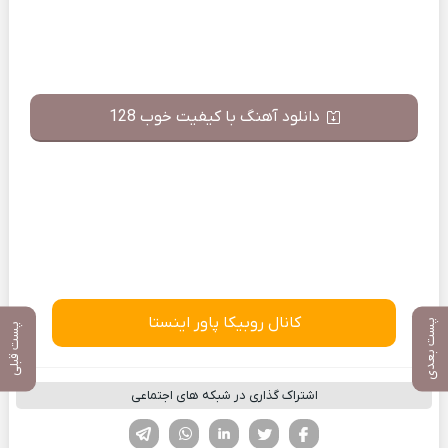
دانلود آهنگ با کیفیت خوب 128
کانال روبیکا پاور اینستا
پست بعدی
پست قبلی
اشتراک گذاری در شبکه های اجتماعی
فیسوک
تویتر
لینکدین
واتساپ
تلگرام