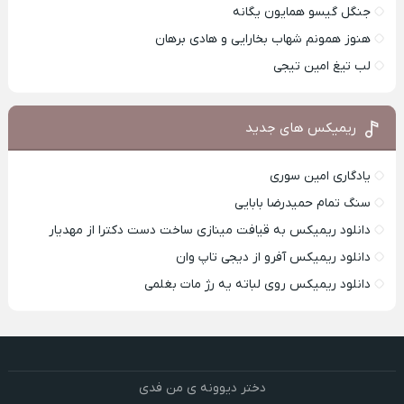
جنگل گیسو همایون یگانه
هنوز همونم شهاب بخارایی و هادی برهان
لب تیغ امین تیجی
ریمیکس های جدید
یادگاری امین سوری
سنگ تمام حمیدرضا بابایی
دانلود ریمیکس به قیافت مینازی ساخت دست دکترا از مهدیار
دانلود ریمیکس آفرو از ديجی تاپ وان
دانلود ریمیکس روی لباته یه رژ مات بغلمی
دختر دیوونه ی من فدی