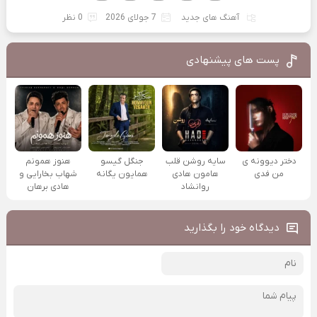
آهنگ های جدید
7 جولای 2026
0 نظر
پست های پیشنهادی
دختر دیوونه ی
سایه روشن قلب
جنگل گیسو
هنوز همونم
من فدی
هامون هادی
همایون یگانه
شهاب بخارایی و
روانشاد
هادی برهان
دیدگاه خود را بگذارید