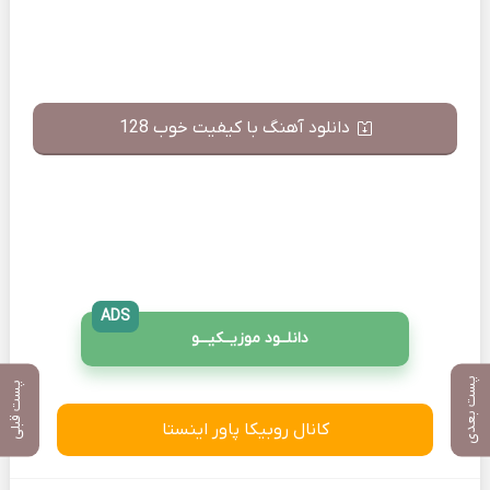
دانلود آهنگ با کیفیت خوب 128
ADS
دانلــود موزیــکیـــو
پست بعدی
پست قبلی
کانال روبیکا پاور اینستا