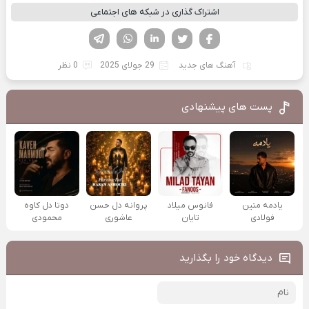
اشتراک گذاری در شبکه های اجتماعی
فیسوک
تویتر
لینکدین
واتساپ
تلگرام
آهنگ های جدید
29 جولای 2025
0 نظر
پست های پیشنهادی
یادمه متین
فانوس میلاد
پروانه دل حسن
دوتا دل کاوه
فولادی
تایان
عاشوری
محمودی
دیدگاه خود را بگذارید