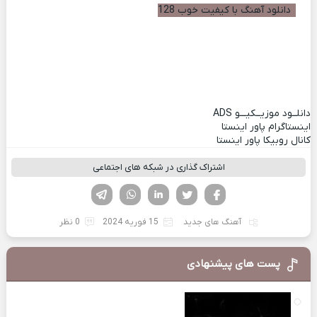
دانلود آهنگ با کیفیت خوب 128
دانلــود موزیــکیـــو
ADS
اینستاگرام پاور اینستا
کانال روبیکا پاور اینستا
اشتراک گذاری در شبکه های اجتماعی
فیسوک
تویتر
لینکدین
واتساپ
تلگرام
آهنگ های جدید
15 فوریه 2024
0 نظر
پست های پیشنهادی