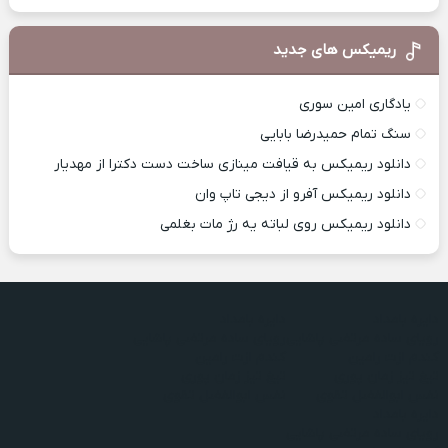
ریمیکس های جدید
یادگاری امین سوری
سنگ تمام حمیدرضا بابایی
دانلود ریمیکس به قیافت مینازی ساخت دست دکترا از مهدیار
دانلود ریمیکس آفرو از ديجی تاپ وان
دانلود ریمیکس روی لباته یه رژ مات بغلمی
دایره بامداد
دایره بامداد
رویای ساده مرتضی پاشایی
رویای ساده مرتضی پاشایی
کندم ازت رامین
کندم ازت رامین
تیغ تیز زمان پوری
تیغ تیز زمان پوری
نفس ابوالفضل تقوی
نفس ابوالفضل تقوی
دایره بامداد
رویای ساده مرتضی پاشایی