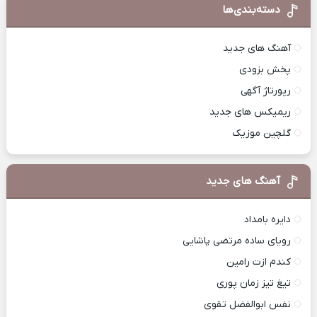
دسته‌بندی‌ها
آهنگ های جدید
پخش بزودی
رپورتاژ آگهی
ریمیکس های جدید
گلچین موزیک
آهنگ های جدید
دایره بامداد
رویای ساده مرتضی پاشایی
کندم ازت رامین
تیغ تیز زمان پوری
نفس ابوالفضل تقوی