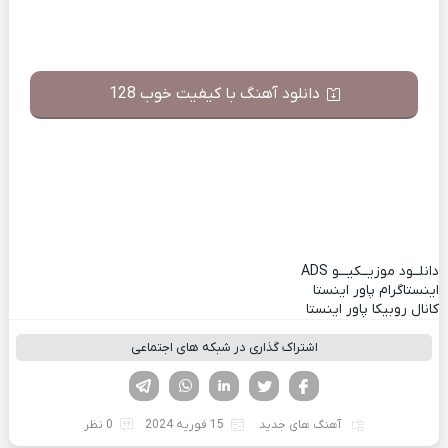
دانلود آهنگ با کیفیت خوب 128
دانلــود موزیــکیـــو
ADS
اینستاگرام پاور اینستا
کانال روبیکا پاور اینستا
اشتراک گذاری در شبکه های اجتماعی
فیسوک
تویتر
لینکدین
واتساپ
تلگرام
آهنگ های جدید
15 فوریه 2024
0 نظر