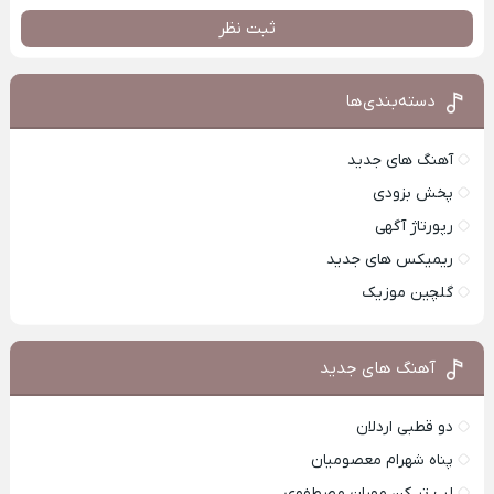
ثبت نظر
دسته‌بندی‌ها
آهنگ های جدید
پخش بزودی
رپورتاژ آگهی
ریمیکس های جدید
گلچین موزیک
آهنگ های جدید
دو قطبی اردلان
پناه شهرام معصومیان
لب تر کن مهران مصطفوی