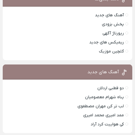
آهنگ های جدید
پخش بزودی
رپورتاژ آگهی
ریمیکس های جدید
گلچین موزیک
آهنگ های جدید
دو قطبی اردلان
پناه شهرام معصومیان
لب تر کن مهران مصطفوی
ممد امیری محمد امیری
کی هواییت کرد آراد