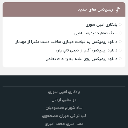
ریمیکس های جدید
یادگاری امین سوری
سنگ تمام حمیدرضا بابایی
دانلود ریمیکس به قیافت مینازی ساخت دست دکترا از مهدیار
دانلود ریمیکس آفرو از ديجی تاپ وان
دانلود ریمیکس روی لباته یه رژ مات بغلمی
یادگاری امین سوری
دو قطبی اردلان
پناه شهرام معصومیان
لب تر کن مهران مصطفوی
ممد امیری محمد امیری