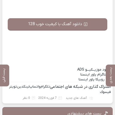
دانلود آهنگ با کیفیت خوب 128
دانلــود موزیــکیـــو
ADS
پست بعدی
پست قبلی
اینستاگرام پاور اینستا
کانال روبیکا پاور اینستا
اشتراک گذاری در شبکه های اجتماعی
تلگرام
واتساپ
لینکدین
تویتر
فیسوک
آهنگ های جدید
7 فوریه 2024
0 نظر
پست های پیشنهادی