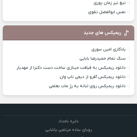
تیغ تیز زمان پوری
نفس ابوالفضل تقوی
ریمیکس های جدید
یادگاری امین سوری
سنگ تمام حمیدرضا بابایی
دانلود ریمیکس به قیافت مینازی ساخت دست دکترا از مهدیار
دانلود ریمیکس آفرو از ديجی تاپ وان
دانلود ریمیکس روی لباته یه رژ مات بغلمی
دایره بامداد
رویای ساده مرتضی پاشایی