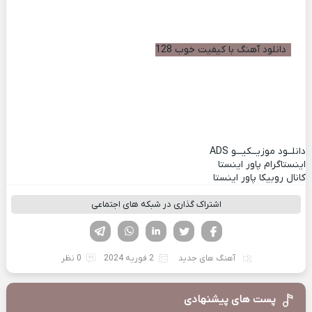
دانلود آهنگ با کیفیت خوب 128
دانلــود موزیــکیـــو
ADS
اینستاگرام پاور اینستا
کانال روبیکا پاور اینستا
اشتراک گذاری در شبکه های اجتماعی
فیسوک
تویتر
لینکدین
واتساپ
تلگرام
آهنگ های جدید
2 فوریه 2024
0 نظر
پست های پیشنهادی