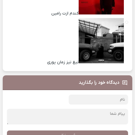
کندم ازت رامین
تیغ تیز زمان پوری
دیدگاه خود را بگذارید