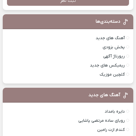
ثبت نظر
دسته‌بندی‌ها
آهنگ های جدید
پخش بزودی
رپورتاژ آگهی
ریمیکس های جدید
گلچین موزیک
آهنگ های جدید
دایره بامداد
رویای ساده مرتضی پاشایی
کندم ازت رامین