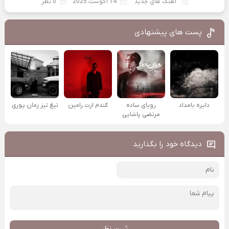
آهنگ های جدید
14 آگوست 2025
0 نظر
پست های پیشنهادی
دایره بامداد
رویای ساده
کندم ازت رامین
تیغ تیز زمان پوری
مرتضی پاشایی
دیدگاه خود را بگذارید
ثبت نظر