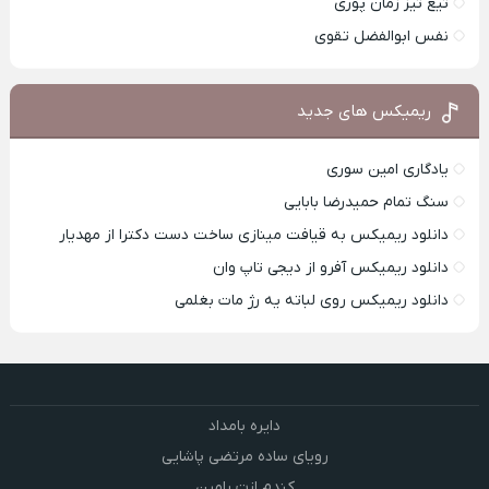
تیغ تیز زمان پوری
نفس ابوالفضل تقوی
ریمیکس های جدید
یادگاری امین سوری
سنگ تمام حمیدرضا بابایی
دانلود ریمیکس به قیافت مینازی ساخت دست دکترا از مهدیار
دانلود ریمیکس آفرو از ديجی تاپ وان
دانلود ریمیکس روی لباته یه رژ مات بغلمی
دایره بامداد
رویای ساده مرتضی پاشایی
کندم ازت رامین