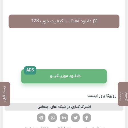
دانلود آهنگ با کیفیت خوب 128
ADS
دانلــود موزیــکیـــو
پست قبلی
پ
س
ت
ب
ع
د
کانال روبیکا پاور اینستا
اشتراک گذاری در شبکه های اجتماعی
فیسوک
تویتر
لینکدین
واتساپ
تلگرام