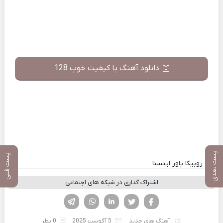
دانلود آهنگ با کیفیت خوب 128
پست بعدی
پست قبلی
کانال روبیکا پاور اینستا
اشتراک گذاری در شبکه های اجتماعی
فیسوک
تویتر
لینکدین
واتساپ
تلگرام
آهنگ های جدید
5 آگوست 2025
0 نظر