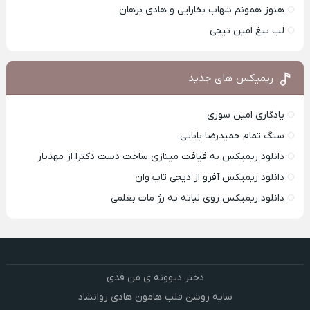
هنوز همونم شهاب بخارایی و هادی برهان
لب تیغ امین تیجی
ریمیکس های جدید
یادگاری امین سوری
سنگ تمام حمیدرضا بابایی
دانلود ریمیکس به قیافت مینازی ساخت دست دکترا از مهدیار
دانلود ریمیکس آفرو از ديجی تاپ وان
دانلود ریمیکس روی لباته یه رژ مات بغلمی
دختر دیوونه ی من فدی
سایه روشن قلب هامون هادی روانشاد