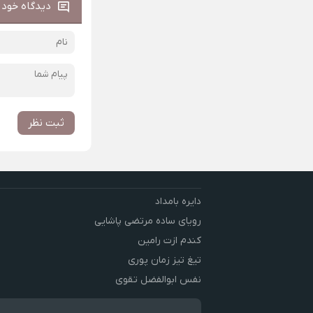
دیدگاه خود ر
ثبت نظر
دایره بامداد
رویای ساده مرتضی پاشایی
کندم ازت رامین
تیغ تیز زمان پوری
نفس ابوالفضل تقوی