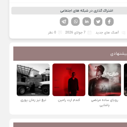
اشتراک گذاری در شبکه های اجتماعی
فیسوک
تویتر
لینکدین
واتساپ
تلگرام
آهنگ های جدید
7 جولای 2026
0 نظر
یشنهادی
رویای ساده مرتضی
کندم ازت رامین
تیغ تیز زمان پوری
پاشایی