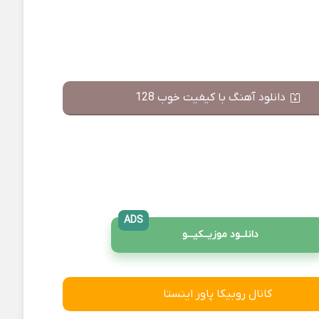
دانلود آهنگ با کیفیت خوب 128
ADS
دانلــود موزیــکیـــو
کانال روبیکا پاور اینستا