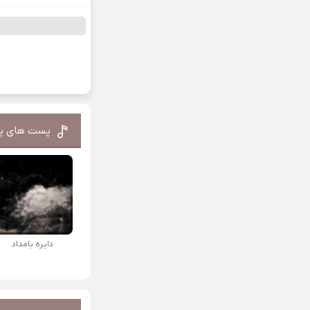
پست های پ
دایره بامداد