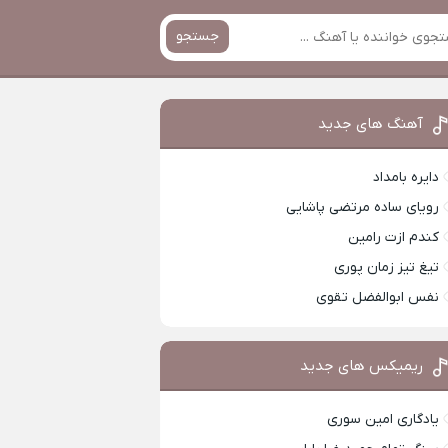
جستجو
آهنگ های جدید
دایره بامداد
رویای ساده مرتضی پاشایی
کندم ازت رامین
تیغ تیز زمان پوری
نفس ابوالفضل تقوی
ریمیکس های جدید
یادگاری امین سوری