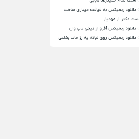
سنگ تمام حمیدرضا بابایی
دانلود ریمیکس به قیافت مینازی ساخت
ست دکترا از مهدیار
دانلود ریمیکس آفرو از ديجی تاپ وان
دانلود ریمیکس روی لباته یه رژ مات بغلمی