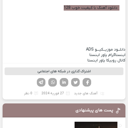
دانلود آهنگ با کیفیت خوب 128
دانلــود موزیــکیـــو
ADS
اینستاگرام پاور اینستا
کانال روبیکا پاور اینستا
اشتراک گذاری در شبکه های اجتماعی
فیسوک
تویتر
لینکدین
واتساپ
تلگرام
آهنگ های جدید
27 فوریه 2024
0 نظر
پست های پیشنهادی