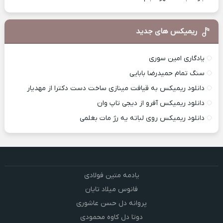
ریمیکس های جدید
یادگاری امین سوری
سنگ تمام حمیدرضا بابایی
دانلود ریمیکس به قیافت مینازی ساخت دست دکترا از مهدیار
دانلود ریمیکس آفرو از ديجی تاپ وان
دانلود ریمیکس روی لباته یه رژ مات بغلمی
یادمه متین فولادی
فانوس میلاد تایان
پروانه دل حسن عاشوری
دوتا دل کاوه محمودی