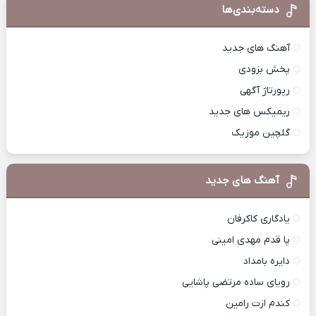
دسته‌بندی‌ها
آهنگ های جدید
پخش بزودی
رپورتاژ آگهی
ریمیکس های جدید
گلچین موزیک
آهنگ های جدید
یادگاری کاکرفان
پا قدم مهدی امینی
دایره بامداد
رویای ساده مرتضی پاشایی
کندم ازت رامین