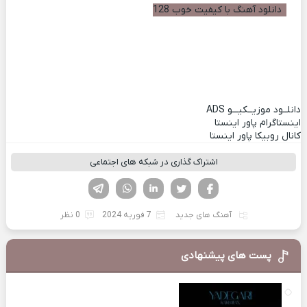
دانلود آهنگ با کیفیت خوب 128
دانلــود موزیــکیـــو
ADS
اینستاگرام پاور اینستا
کانال روبیکا پاور اینستا
اشتراک گذاری در شبکه های اجتماعی
فیسوک
تویتر
لینکدین
واتساپ
تلگرام
آهنگ های جدید
7 فوریه 2024
0 نظر
پست های پیشنهادی