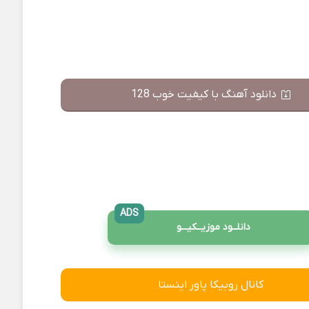
دانلود آهنگ با کیفیت خوب 128
ADS
دانلــود موزیــکیـــو
کانال روبیکا پاور اینستا