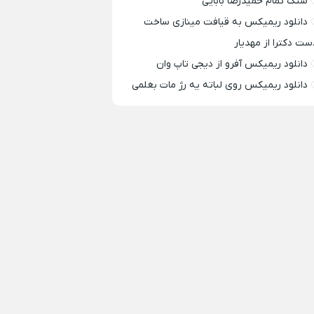
سنگ تمام حمیدرضا بابایی
دانلود ریمیکس به قیافت مینازی ساخت
ست دکترا از مهدیار
دانلود ریمیکس آفرو از ديجی تاپ وان
دانلود ریمیکس روی لباته یه رژ مات بغلمی