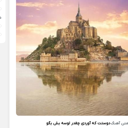
د
تن آهنگ
دوستت که آوردی چقدر لوسه بش بگو