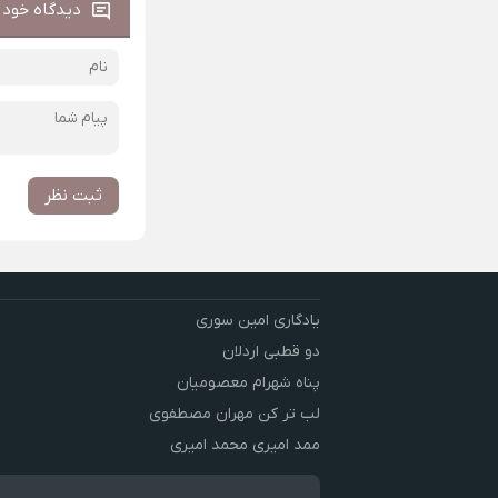
دیدگاه خود ر
ثبت نظر
یادگاری امین سوری
دو قطبی اردلان
پناه شهرام معصومیان
لب تر کن مهران مصطفوی
ممد امیری محمد امیری