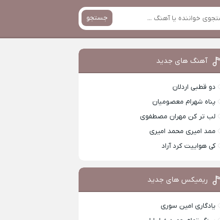
جستجو
آهنگ های جدید
دو قطبی اردلان
پناه شهرام معصومیان
لب تر کن مهران مصطفوی
ممد امیری محمد امیری
کی هواییت کرد آراد
ریمیکس های جدید
یادگاری امین سوری