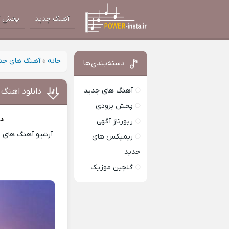
آهنگ جدید
پخش آ
خانه
»
آهنگ های جد
دسته‌بندی‌ها
آهنگ های جدید
دانلود اهنگ
پخش بزودی
دا
رپورتاژ آگهی
آرشیو آهنگ های ای
ریمیکس های
جدید
گلچین موزیک